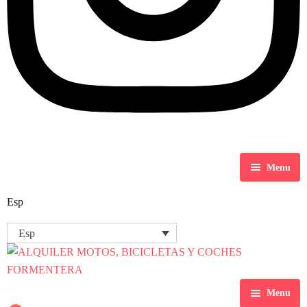
Menu
FAQs
Esp
Contacto
Esp
Menu