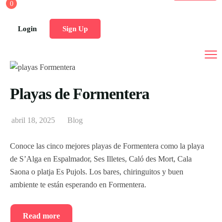
0
Inicio
Login
Sign Up
Vehículos
Ventajas
¿Qué vehículo necesitas?
Oficinas
.
Playas de Formentera
Nosotros
Ver todos vehículos
abril 18, 2025
Blog
Blog
Alquiler coches
Conoce las cinco mejores playas de Formentera como la playa
reservas
Alquiler bicicletas eléctricas
de S’Alga en Espalmador, Ses Illetes, Caló des Mort, Cala
Saona o platja Es Pujols. Los bares, chiringuitos y buen
Alquiler scooters
ambiente te están esperando en Formentera.
Alquiler motos
Read more
Alquiler bicicletas