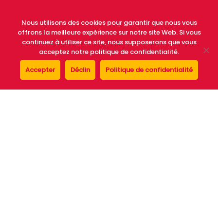
Nous utilisons des cookies pour garantir que nous vous
offrons la meilleure expérience sur notre site Web. Si vous
continuez à utiliser ce site, nous supposerons que vous
acceptez notre politique de confidentialité.
Av Mediterrania, nº 2,
Accepter
Déclin
Politique de confidentialité
07870 La Savina, Formentera (Baleares)
accueil
qui sommes-nous
véhicules
opinions
avantages
faqs
bureaux