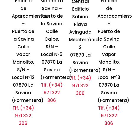
Edificio
Marina La
Edificio
Central
de
Savina –
de
Edificio
Aparcamientos
Puerto de
Aparacamient
Sabina
–
la Savina
–
Playa
Puerto de
Calle
Puerto de
Avinguda
la Savina
Calpe,
la Savina
Mediterrània,
Calle
S/N –
Calle
2
Vapor
Local Nº5
Vapor
07870 La
Manolito,
07870 La
Manolito,
Savina
S/N –
Savina
S/N –
(Formentera)
Local Nº12
(Formentera)
Local Nº13
Tlf. (+34)
07870 La
Tlf. (+34)
07870 La
971 322
Savina
971 322
Savina
306
(Formentera)
306
(Formentera)
Tlf. (+34)
Tlf. (+34)
971 322
971 322
306
306