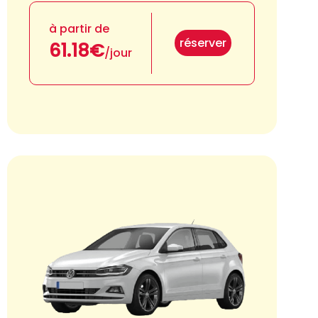
à partir de
réserver
61.18€
/jour