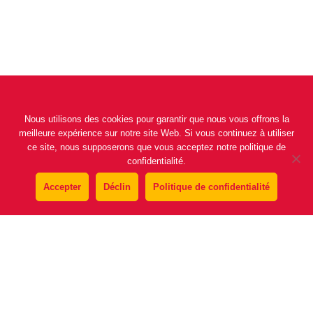
Nous utilisons des cookies pour garantir que nous vous offrons la
meilleure expérience sur notre site Web. Si vous continuez à utiliser
ce site, nous supposerons que vous acceptez notre politique de
confidentialité.
Av Mediterrania, nº 2,
Accepter
Déclin
Politique de confidentialité
07870 La Savina, Formentera (Baleares)
accueil
qui sommes-nous