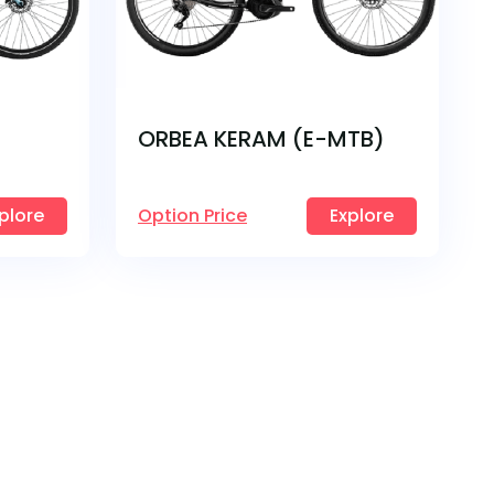
ORBEA KERAM (E-MTB)
plore
Option Price
Explore