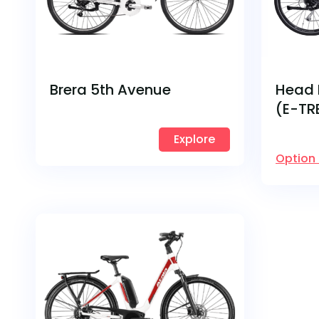
Brera 5th Avenue
Head 
(E-TR
Explore
Option 