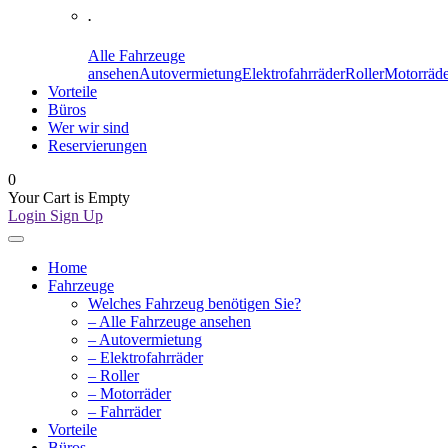
.
Alle Fahrzeuge
ansehen
Autovermietung
Elektrofahrräder
Roller
Motorräde
Vorteile
Büros
Wer wir sind
Reservierungen
0
Your Cart is Empty
Login
Sign Up
Home
Fahrzeuge
Welches Fahrzeug benötigen Sie?
– Alle Fahrzeuge ansehen
– Autovermietung
– Elektrofahrräder
– Roller
– Motorräder
– Fahrräder
Vorteile
Büros