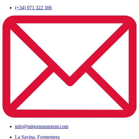
(+34) 971 322 306
info@mitjornmotorent.com
La Savina, Formentera